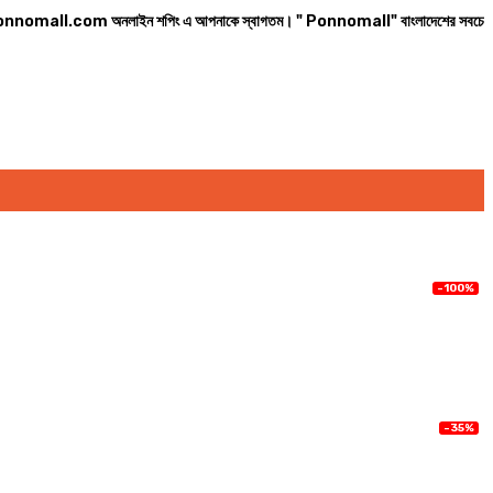
 অনলাইন শপিং এ আপনাকে স্বাগতম। " Ponnomall" বাংলাদেশের সবচেয়ে বিশ্বস্ত অনলাইন শপ। সা
-100%
-35%