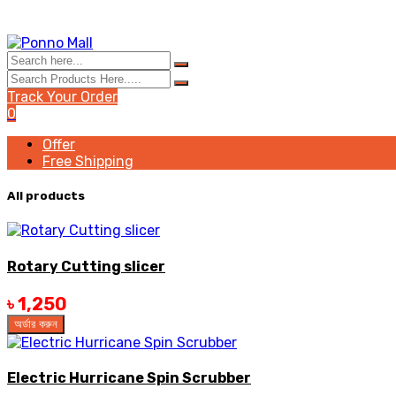
Track Your Order
0
Offer
Free Shipping
All products
Rotary Cutting slicer
৳ 1,250
অর্ডার করুন
Electric Hurricane Spin Scrubber