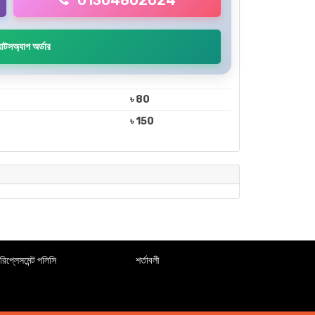
01304802024
াটসঅ্যাপ অর্ডার
৳ 80
৳ 150
রিপ্লেসমেন্ট পলিসি
শর্তাবলী