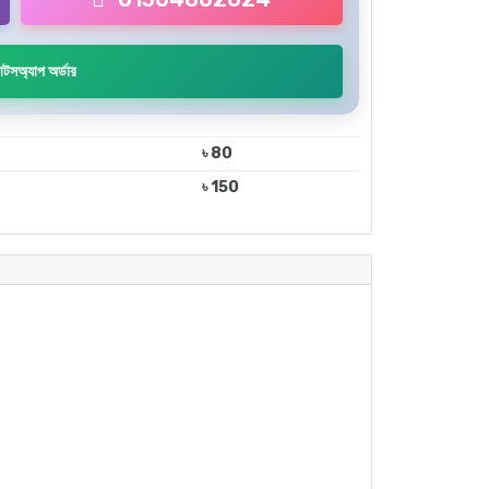
াটসঅ্যাপ অর্ডার
৳ 80
৳ 150