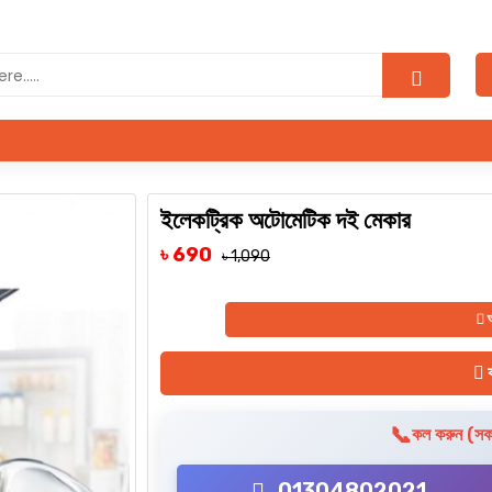
P
ইলেকট্রিক অটোমেটিক দই মেকার
৳ 690
৳ 1,090
অর
ক
📞
কল করুন (সকা
01304802021