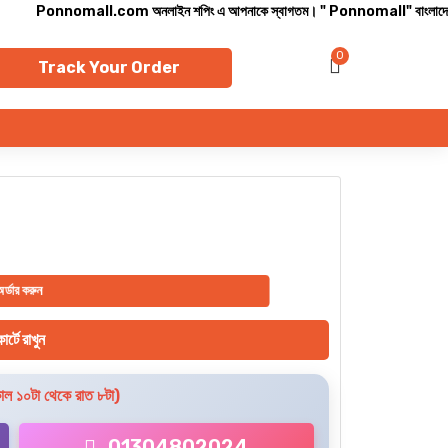
onnomall.com অনলাইন শপিং এ আপনাকে স্বাগতম। " Ponnomall" বাংলাদেশের সবচেয়ে বিশ্বস্ত অ
0
Track Your Order
্ডার করুন
ার্টে রাখুন
ল ১০টা থেকে রাত ৮টা)
01304802024