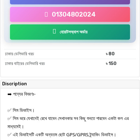
01304802024
হোয়াটসঅ্যাপ অর্ডার
ঢাকায় ডেলিভারি খরচ
৳ 80
ঢাকার বাইরের ডেলিভারি খরচ
৳ 150
Discription
➡️ পন্যের বিবরণঃ-

✅ সিম ডিভাইস।

✅ সিম ভরে যেখানেই রেখে যাবেন সেখানকার সব কিছু শুনতে পারবেন একটা কল এর 
মাধ্যমেই।

✅ এই ডিভাইসটি একটি অন্যতম ছোট GPS/GPRS ট্র্যাকিং ডিভাইস।
