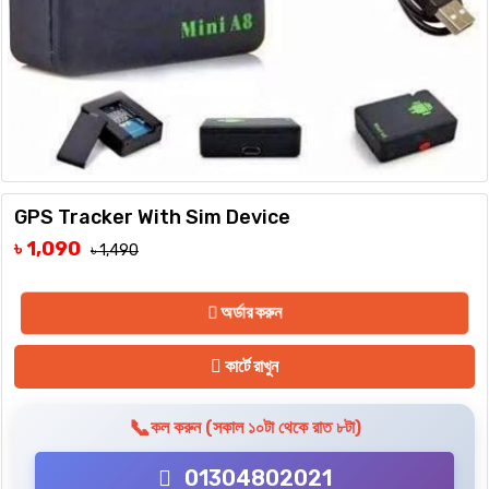
GPS Tracker With Sim Device
৳ 1,090
৳ 1,490
অর্ডার করুন
কার্টে রাখুন
📞
কল করুন (সকাল ১০টা থেকে রাত ৮টা)
01304802021