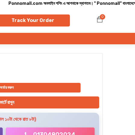
nnomall.com অনলাইন শপিং এ আপনাকে স্বাগতম। " Ponnomall" বাংলাদেশের সবচেয়ে বিশ্বস্ত অন
0
Track Your Order
র্ডার করুন
ার্টে রাখুন
ল ১০টা থেকে রাত ৮টা)
01304802024