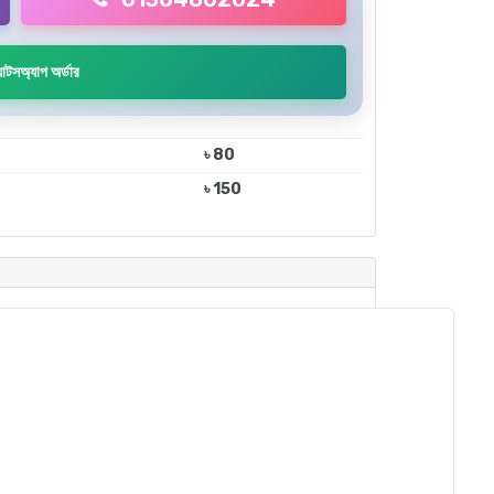
াটসঅ্যাপ অর্ডার
৳ 80
৳ 150