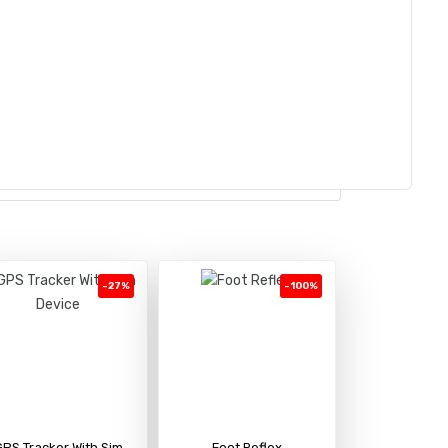
-27%
-100%
GPS Tracker With Sim
Foot Reflex