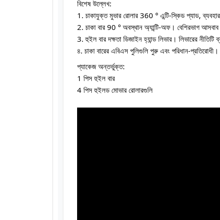
বিশেষ উল্লেখ:
1. চাকাযুক্ত মুভার রোলার 360 ° এন্টি-স্কিড প্যাড, ব্যব
2. চাকা বার 90 ° অবস্থান অ্যান্টি-অফ। বেশিরভাগ আসবাব
3. হুইল বার দক্ষতা ডিজাইন হ্যান্ড লিভার। লিভারের নীতিটি ব্
৪. চাকা বারের এবিএস পুলিগুলি পুরু এবং পরিধান-প্রতিরোধী।
প্যাকেজ অন্তর্ভুক্ত:
1 পিস হুইল বার
4 পিস হুইলড মোভার রোলারগুলি