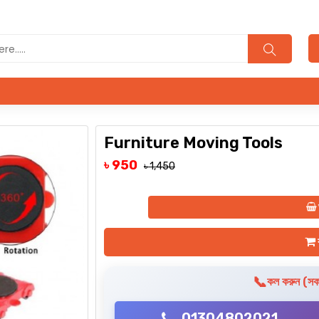
Po
Furniture Moving Tools
৳ 950
৳ 1,450
অ
ক
📞
কল করুন (সকা
01304802021