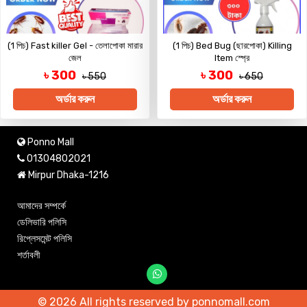
(1 পিচ) Fast killer Gel - তেলাপোকা মারার
(1 পিচ) Bed Bug (ছারপোকা) Killing
জেল
Item স্প্রে
৳ 300
৳ 300
৳ 550
৳ 650
অর্ডার করুন
অর্ডার করুন
Ponno Mall
01304802021
Mirpur Dhaka-1216
আমাদের সম্পর্কে
ডেলিভারি পলিসি
রিপ্লেসমেন্ট পলিসি
শর্তাবলী
© 2026 All rights reserved by ponnomall.com