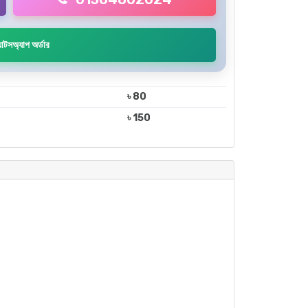
াটসঅ্যাপ অর্ডার
৳ 80
৳ 150