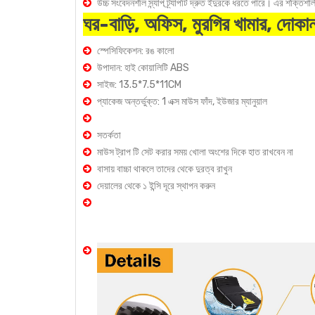
উচ্চ সংবেদনশীল স্ন্যাপ ট্র্যাপটি দ্রুত ইঁদুরকে ধরতে পারে। এর শক্তিশা
ঘর-বাড়ি, অফিস, মুরগির খামার, দোকান,
স্পেসিফিকেশন: রঙ কালো
উপাদান: হাই কোয়ালিটি ABS
সাইজ: 13.5*7.5*11CM
প্যাকেজ অন্তর্ভুক্ত: 1 এক্স মাউস ফাঁদ, ইউজার ম্যানুয়াল
সতর্কতা
মাউস ট্রাপ টি সেট করার সময় খোলা অংশের দিকে হাত রাখবেন না
বাসায় বাচ্চা থাকলে তাদের থেকে দুরত্ব রাখুন
দেয়ালের থেকে ১ ইন্সি দূরে স্থাপন করুন