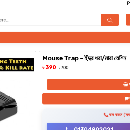
Ponnomall.com অন
Mouse Trap - ইঁদুর ধরা/মারা মেশিন
৳ 390
৳ 700
অ
ক
📞
কল করুন (সকা
01304802021