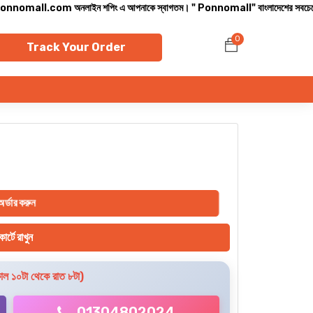
লাইন শপিং এ আপনাকে স্বাগতম। " Ponnomall" বাংলাদেশের সবচেয়ে বিশ্বস্ত অনলাইন শপ। সারা
0
Track Your Order
র্ডার করুন
ার্টে রাখুন
ল ১০টা থেকে রাত ৮টা)
01304802024