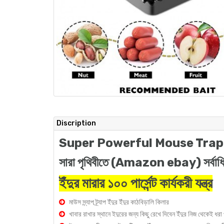
Discription
Super Powerful Mouse Trap
সারা পৃথিবীতে (Amazon ebay) সর্বাধিক বি
ইঁদুর মারার ১০০ পার্সেন্ট কার্যকরী যন্ত্র
মাউস স্ন্যাপ ট্র্যাপ ইঁদুর ইঁদুর কাঠবিড়ালি কিলার
খাবার রাখার স্থানে ইদুরের জন্য কিছু রেখে দিবেন ইঁদুর নিজ থেকেই ধর