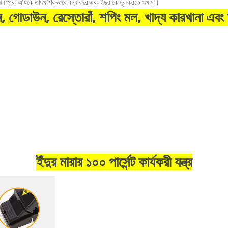
লী স্প্রিং এটিকে তাৎক্ষণিকভাবে বন্ধ করে এবং ইঁদুর কে দূর করতে সক্ষম ।
 গোডাউন, রেস্তোরাঁ, শপিং মল, খাদ্য কারখানা এবং অ
ইঁদুর মারার ১০০ পার্সেন্ট কার্যকরী যন্ত্র