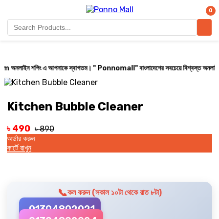
0
ন শপিং এ আপনাকে স্বাগতম। " Ponnomall" বাংলাদেশের সবচেয়ে বিশ্বস্ত অনলাইন শপ। সারা বাং
Kitchen Bubble Cleaner
৳ 490
৳ 890
অর্ডার করুন
কার্টে রাখুন
📞
কল করুন (সকাল ১০টা থেকে রাত ৮টা)
01304802021