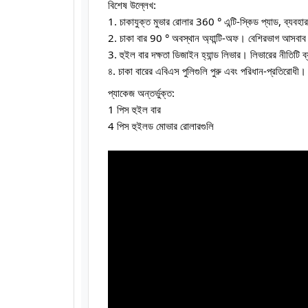
বিশেষ উল্লেখ:
1. চাকাযুক্ত মুভার রোলার 360 ° এন্টি-স্কিড প্যাড, ব্যব
2. চাকা বার 90 ° অবস্থান অ্যান্টি-অফ। বেশিরভাগ আসবাব
3. হুইল বার দক্ষতা ডিজাইন হ্যান্ড লিভার। লিভারের নীতিটি ব্
৪. চাকা বারের এবিএস পুলিগুলি পুরু এবং পরিধান-প্রতিরোধী।
প্যাকেজ অন্তর্ভুক্ত:
1 পিস হুইল বার
4 পিস হুইলড মোভার রোলারগুলি