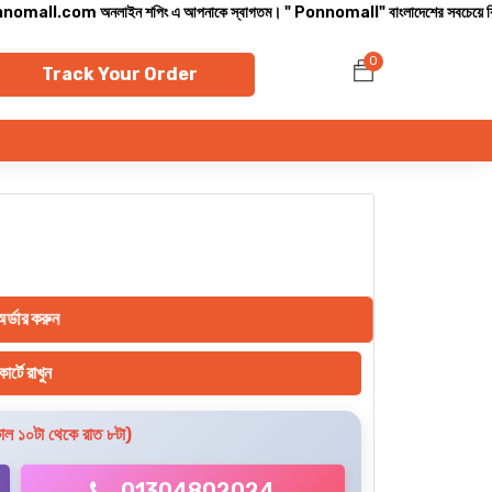
com অনলাইন শপিং এ আপনাকে স্বাগতম। " Ponnomall" বাংলাদেশের সবচেয়ে বিশ্বস্ত অনলাইন শপ।
0
Track Your Order
র্ডার করুন
ার্টে রাখুন
ল ১০টা থেকে রাত ৮টা)
01304802024