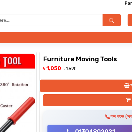
Ponnomall.
Furniture Moving Tools
৳ 1,050
৳ 1,690
অ
ক
📞
কল করুন (সকা
01304802021