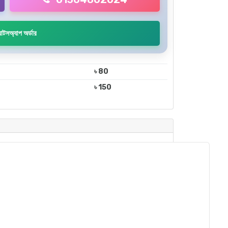
াটসঅ্যাপ অর্ডার
৳ 80
৳ 150