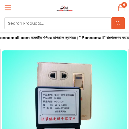
0
m অনলাইন শপিং এ আপনাকে স্বাগতম। " Ponnomall" বাংলাদেশের সবচেয়ে বিশ্বস্ত অনলাইন শপ। স