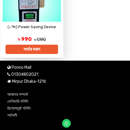
(১ পিছ) Power Saving Device
৳ 990
৳ 1,190
অর্ডার করুন
Ponno Mall
01304802021
Mirpur Dhaka-1216
আমাদের সম্পর্কে
ডেলিভারি পলিসি
রিপ্লেসমেন্ট পলিসি
শর্তাবলী