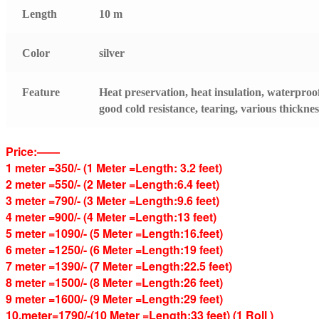
Length
10 m
Color
silver
Feature
Heat preservation, heat insulation, waterproof
good cold resistance, tearing, various thicknes
Price:——
1 meter =350/- (1 Meter =Length: 3.2 feet)
2 meter =550/- (2 Meter =Length:6.4 feet)
3 meter =790/- (3 Meter =Length:9.6 feet)
4 meter =900/- (4 Meter =Length:13 feet)
5 meter =1090/- (5 Meter =Length:16.feet)
6 meter =1250/- (6 Meter =Length:19 feet)
7 meter =1390/- (7 Meter =Length:22.5 feet)
8 meter =1500/- (8 Meter =Length:26 feet)
9 meter =1600/- (9 Meter =Length:29 feet)
10.meter=1790/-(10 Meter =Length:33 feet) (1 Roll )