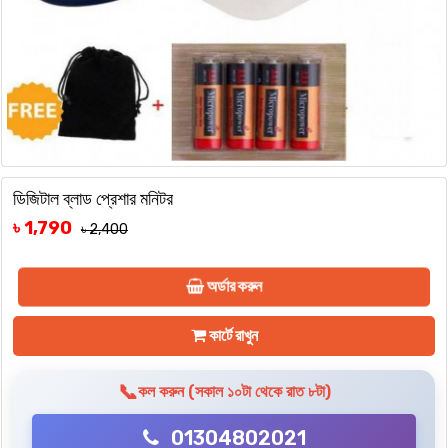
ডিজিটাল ব্লাড প্রেশার মনিটর
৳ 1,790
৳ 2,400
অর্ডার করুন
কার্টে রাখুন
📞
কল করুন (সকাল ১০টা থেকে রাত ৮টা)
01304802021