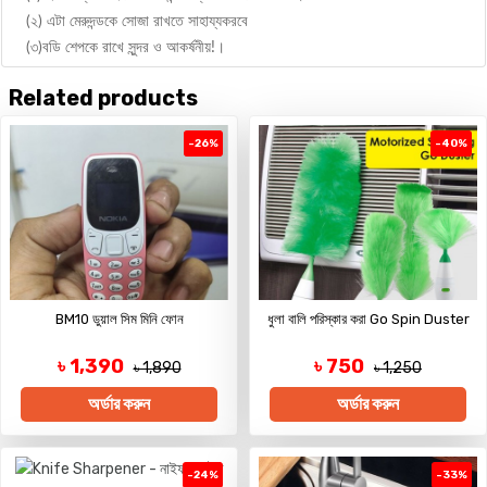
(২) এটা মেরুদন্ডকে সোজা রাখতে সাহায্যকরবে
(৩)বডি শেপকে রাখে সুন্দর ও আকর্ষনীয়!।
Related products
-26%
-40%
BM10 ডুয়াল সিম মিনি ফোন
ধুলা বালি পরিস্কার করা Go Spin Duster
৳ 1,390
৳ 750
৳ 1,890
৳ 1,250
অর্ডার করুন
অর্ডার করুন
-24%
-33%