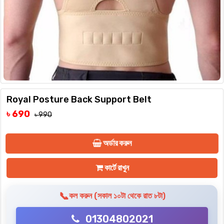
Royal Posture Back Support Belt
৳ 690
৳ 990
অর্ডার করুন
কার্টে রাখুন
📞
কল করুন (সকাল ১০টা থেকে রাত ৮টা)
01304802021